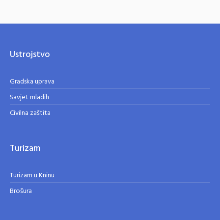
Ustrojstvo
Gradska uprava
Savjet mladih
Civilna zaštita
Turizam
Turizam u Kninu
Brošura