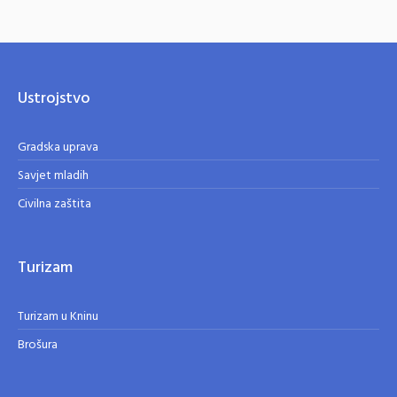
Ustrojstvo
Gradska uprava
Savjet mladih
Civilna zaštita
Turizam
Turizam u Kninu
Brošura