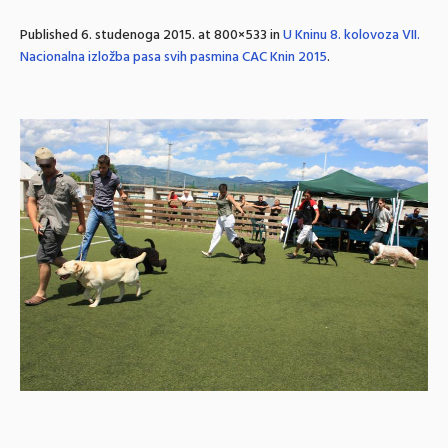
Published
6. studenoga 2015.
at 800×533 in
U Kninu 8. kolovoza VII.
Nacionalna izložba pasa svih pasmina CAC Knin 2015
.