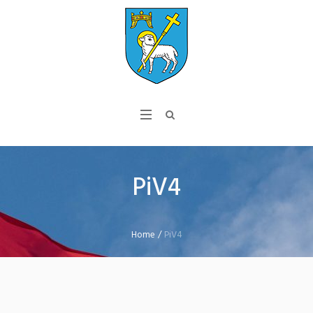
PiV4
Home
/
PiV4