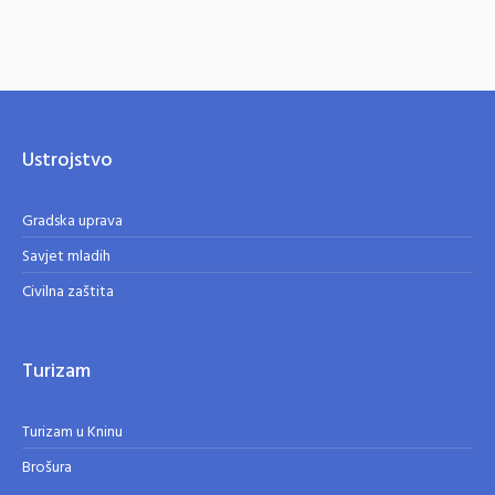
Ustrojstvo
Gradska uprava
Savjet mladih
Civilna zaštita
Turizam
Turizam u Kninu
Brošura