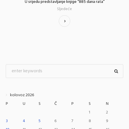
U srijedu predstavljanje knjige “885 dana rata”
Sljedeće
kolovoz 2026
P
U
S
Č
P
S
N
1
2
3
4
5
6
7
8
9