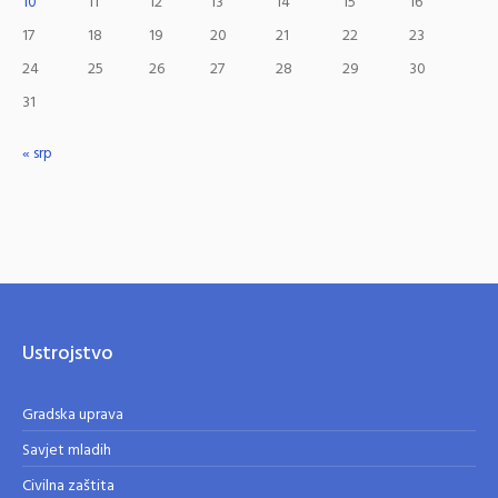
10
11
12
13
14
15
16
17
18
19
20
21
22
23
24
25
26
27
28
29
30
31
« srp
Ustrojstvo
Gradska uprava
Savjet mladih
Civilna zaštita