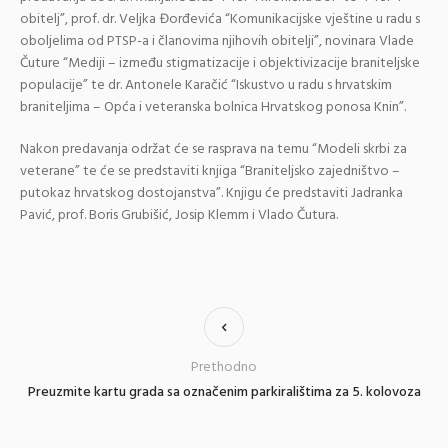
obitelj”, prof. dr. Veljka Đorđevića “Komunikacijske vještine u radu s
oboljelima od PTSP-a i članovima njihovih obitelji”, novinara Vlade
Čuture “Mediji – između stigmatizacije i objektivizacije braniteljske
populacije” te dr. Antonele Karačić “Iskustvo u radu s hrvatskim
braniteljima – Opća i veteranska bolnica Hrvatskog ponosa Knin”.
Nakon predavanja održat će se rasprava na temu “Modeli skrbi za
veterane” te će se predstaviti knjiga “Braniteljsko zajedništvo –
putokaz hrvatskog dostojanstva”. Knjigu će predstaviti Jadranka
Pavić, prof. Boris Grubišić, Josip Klemm i Vlado Čutura.
Prethodno
Preuzmite kartu grada sa označenim parkiralištima za 5. kolovoza