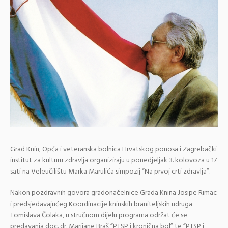
Grad Knin, Opća i veteranska bolnica Hrvatskog ponosa i Zagrebački
institut za kulturu zdravlja organiziraju u ponedjeljak 3. kolovoza u 17
sati na Veleučilištu Marka Marulića simpozij “Na prvoj crti zdravlja”.
Nakon pozdravnih govora gradonačelnice Grada Knina Josipe Rimac
i predsjedavajućeg Koordinacije kninskih braniteljskih udruga
Tomislava Čolaka, u stručnom dijelu programa održat će se
predavanja doc. dr. Marijane Braš “PTSP i kronična bol” te “PTSP i