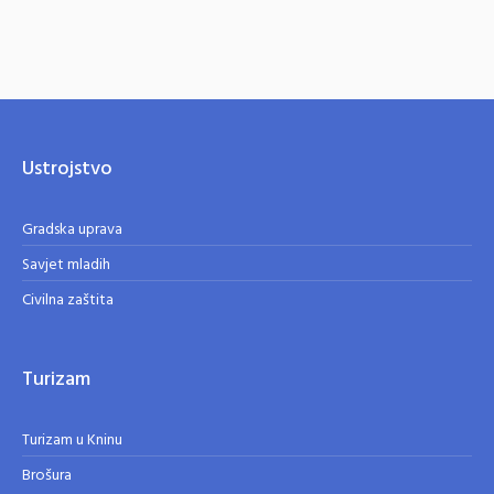
Ustrojstvo
Gradska uprava
Savjet mladih
Civilna zaštita
Turizam
Turizam u Kninu
Brošura