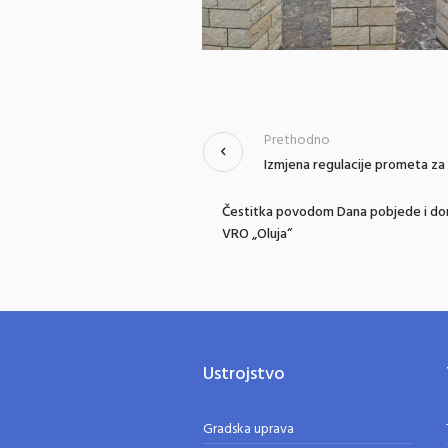
Prethodno
Izmjena regulacije prometa za 
Čestitka povodom Dana pobjede i domo
VRO „Oluja“
Ustrojstvo
Gradska uprava