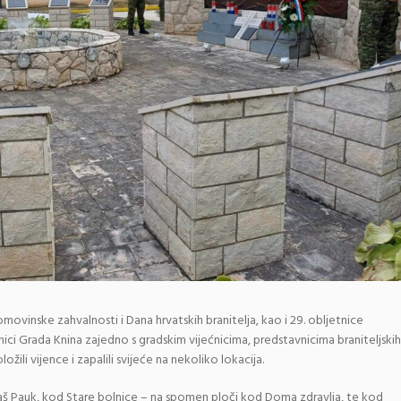
vinske zahvalnosti i Dana hrvatskih branitelja, kao i 29. obljetnice
ici Grada Knina zajedno s gradskim vijećnicima, predstavnicima braniteljskih
ložili vijence i zapalili svijeće na nekoliko lokacija.
ijaš Pauk, kod Stare bolnice – na spomen ploči kod Doma zdravlja, te kod