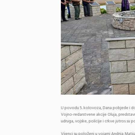
U povodu 5. kolovoza, Dana pobjede i domo
Vojno-redarstvene akcije Oluja, predstavn
udruga, vojske, policije i crkve jutros su po
Vijenci su položeni u vojarni Andrija Mat