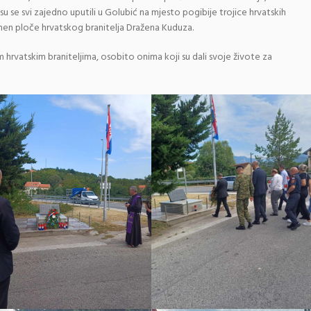
su se svi zajedno uputili u Golubić na mjesto pogibije trojice hrvatskih
omen ploče hrvatskog branitelja Dražena Kuduza.
hrvatskim braniteljima, osobito onima koji su dali svoje živote za