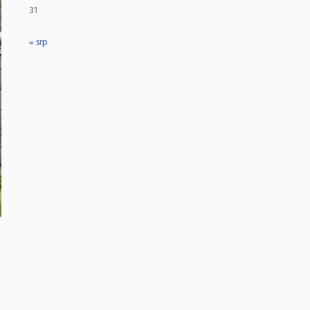
31
« srp