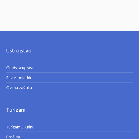
Ustrojstvo
Gradska uprava
Savjet mladih
Civilna zaštita
Turizam
Turizam u Kninu
Brošura