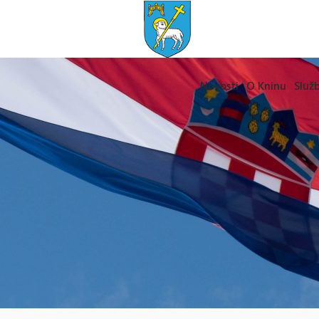
Novosti
O Kninu
Služb