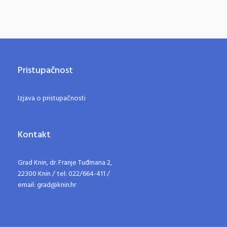
Pristupačnost
Izjava o pristupačnosti
Kontakt
Grad Knin, dr. Franje Tuđmana 2,
22300 Knin / tel: 022/664-411 /
email: grad@knin.hr