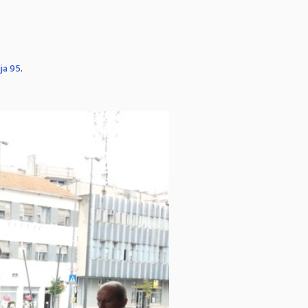
ja 95
.