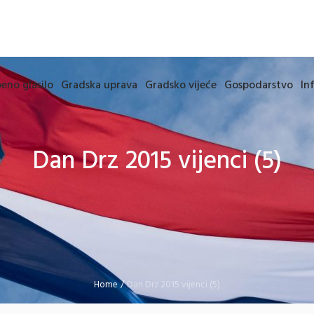
eno glasilo
Gradska uprava
Gradsko vijeće
Gospodarstvo
In
Dan Drz 2015 vijenci (5)
Home
/
Dan Drz 2015 vijenci (5)