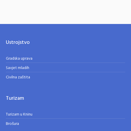
Ustrojstvo
Gradska uprava
Savjet mladih
Civilna zaštita
Turizam
Turizam u Kninu
Brošura