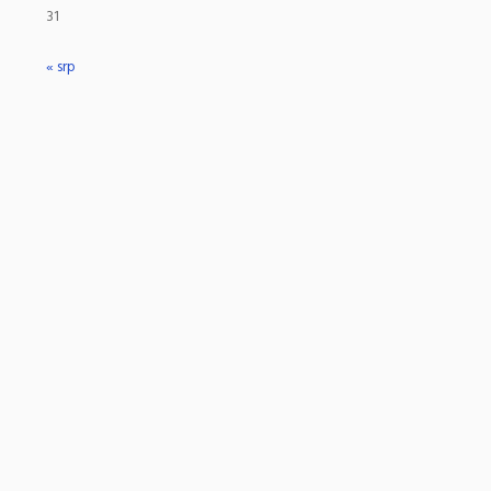
31
« srp