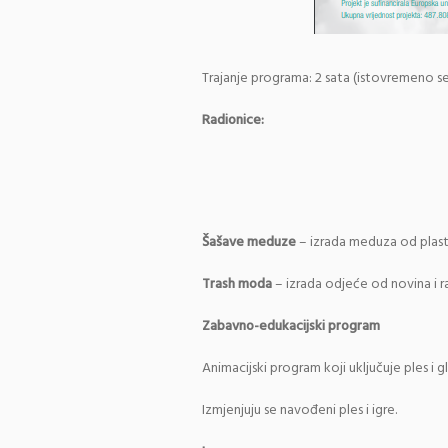
Trajanje programa: 2 sata (istovremeno se
Radionice:
Šašave meduze
– izrada meduza od plast
Trash moda
– izrada odjeće od novina i r
Zabavno-edukacijski program
Animacijski program koji uključuje ples i g
Izmjenjuju se navođeni ples i igre.