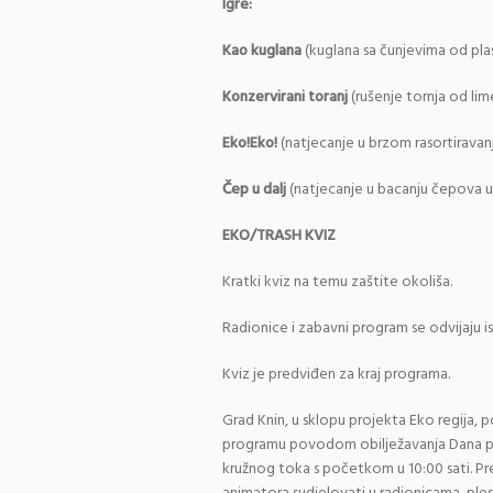
Igre:
Kao kuglana
(kuglana sa čunjevima od pla
Konzervirani toranj
(rušenje tornja od lim
Eko!Eko!
(natjecanje u brzom rasortiravanj
Čep u dalj
(natjecanje u bacanju čepova u 
EKO/TRASH KVIZ
Kratki kviz na temu zaštite okoliša.
Radionice i zabavni program se odvijaju i
Kviz je predviđen za kraj programa.
Grad Knin, u sklopu projekta Eko regija, 
programu povodom obilježavanja Dana plan
kružnog toka s početkom u 10:00 sati. Pr