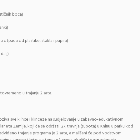
stičnih boca)
enki)
u otpada od plastike, stakla i papira)
dalj)
stovremeno u trajanju 2 sata.
poziva sve klince i klinceze na sudjelovanje u zabavno-edukativnom
eta Zemlje. koji će se održati 27. travnja (subota) u Kninu u parku kod
edviđeno trajanje programa je 2 sata, a mališani će pod vodstvom