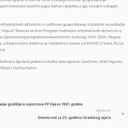
sovima, igrama i kvizu na temu očuvanja okoliša i gospodarenja
ti kreativno koristiti papir, karton i plastiku u igri, te kako odvajati
o-informativnih aktivnosti o održivom gospodarenju otpadom na području
ja i Kijeva“ financira se kroz Program izobrazno-informativnih aktivnosti o
u Operativnog programa Konkurentnost i kohezija 2014.-2020. Ukupna
a, a bespovratna sredstva su odobrena u iznosu od 414.637,21 kuna, što je
ova.
 obuhvaća sljedeće jedinice lokalne samouprave: Grad Knin, Grad Vrgorac,
ribunj i Općina Kijevo.
anje godišnjice uspostave PP Kijevo 1991. godine
Sljedeće
Dnevni red za 23. sjednicu Gradskog vijeća