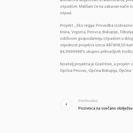
animatora sudjelovati u radionicama, ple
otpadom. Mališani će na zabavan način nauči
otpad.
Projekt „ Eko regija: Provedba izobrazn
Knina, Vrgorca, Pirovca, Biskupije, Tribun
održivom gospodarenju otpadom u sklop
vrijednost projekta iznosi 487.808,50 kun
84,9999969% ukupno prihvatljivih trošk
Nositelj projekta je Grad Knin, a projekt
Općina Pirovac, Općina Biskupija, Općina T
Prethodno
Pozivnica na svečano obilježav