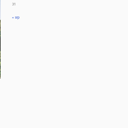
31
« srp