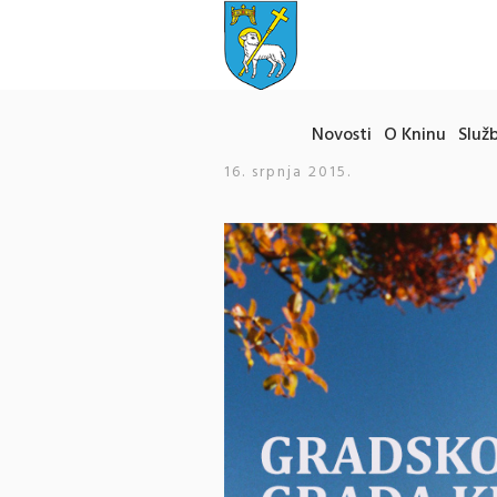
Novosti
O Kninu
Služb
16. srpnja 2015.