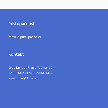
Pristupačnost
Izjava o pristupačnosti
Kontakt
Grad Knin, dr. Franje Tuđmana 2,
22300 Knin / tel: 022/664-411 /
email: grad@knin.hr