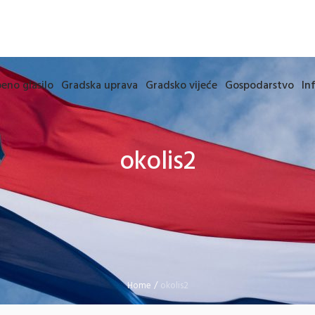
eno glasilo
Gradska uprava
Gradsko vijeće
Gospodarstvo
In
okolis2
Home
/
okolis2