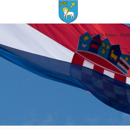
Novosti
O Kninu
Služb