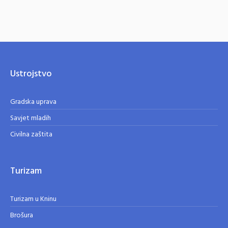
Ustrojstvo
Gradska uprava
Savjet mladih
Civilna zaštita
Turizam
Turizam u Kninu
Brošura