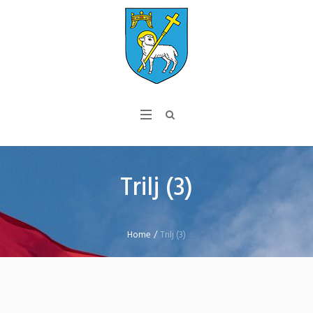
Trilj (3)
Home
/
Trilj (3)