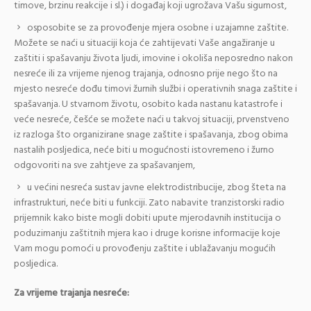
timove, brzinu reakcije i sl.) i događaj koji ugrožava Vašu sigurnost,
osposobite se za provođenje mjera osobne i uzajamne zaštite.
Možete se naći u situaciji koja će zahtijevati Vaše angažiranje u
zaštiti i spašavanju života ljudi, imovine i okoliša neposredno nakon
nesreće ili za vrijeme njenog trajanja, odnosno prije nego što na
mjesto nesreće dođu timovi žurnih službi i operativnih snaga zaštite i
spašavanja. U stvarnom životu, osobito kada nastanu katastrofe i
veće nesreće, češće se možete naći u takvoj situaciji, prvenstveno
iz razloga što organizirane snage zaštite i spašavanja, zbog obima
nastalih posljedica, neće biti u mogućnosti istovremeno i žurno
odgovoriti na sve zahtjeve za spašavanjem,
u većini nesreća sustav javne elektrodistribucije, zbog šteta na
infrastrukturi, neće biti u funkciji. Zato nabavite tranzistorski radio
prijemnik kako biste mogli dobiti upute mjerodavnih institucija o
poduzimanju zaštitnih mjera kao i druge korisne informacije koje
Vam mogu pomoći u provođenju zaštite i ublažavanju mogućih
posljedica.
Za vrijeme trajanja nesreće: