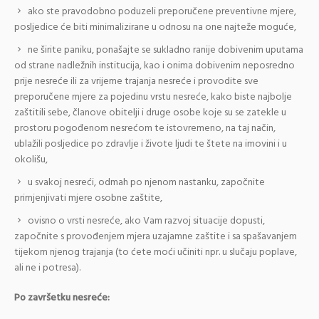
ako ste pravodobno poduzeli preporučene preventivne mjere,
posljedice će biti minimalizirane u odnosu na one najteže moguće,
ne širite paniku, ponašajte se sukladno ranije dobivenim uputama
od strane nadležnih institucija, kao i onima dobivenim neposredno
prije nesreće ili za vrijeme trajanja nesreće i provodite sve
preporučene mjere za pojedinu vrstu nesreće, kako biste najbolje
zaštitili sebe, članove obitelji i druge osobe koje su se zatekle u
prostoru pogođenom nesrećom te istovremeno, na taj način,
ublažili posljedice po zdravlje i živote ljudi te štete na imovini i u
okolišu,
u svakoj nesreći, odmah po njenom nastanku, započnite
primjenjivati mjere osobne zaštite,
ovisno o vrsti nesreće, ako Vam razvoj situacije dopusti,
započnite s provođenjem mjera uzajamne zaštite i sa spašavanjem
tijekom njenog trajanja (to ćete moći učiniti npr. u slučaju poplave,
ali ne i potresa).
Po završetku nesreće: