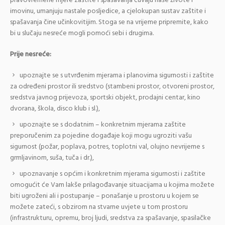
pravovremene mjere zaštite i spašavanja čuvaju naše živote i
imovinu, umanjuju nastale posljedice, a cjelokupan sustav zaštite i
spašavanja čine učinkovitijim. Stoga se na vrijeme pripremite, kako
bi u slučaju nesreće mogli pomoći sebi i drugima.
Prije nesreće:
upoznajte se s utvrđenim mjerama i planovima sigurnosti i zaštite
za određeni prostor ili sredstvo (stambeni prostor, otvoreni prostor,
sredstva javnog prijevoza, sportski objekt, prodajni centar, kino
dvorana, škola, disco klub i sl.),
upoznajte se s dodatnim – konkretnim mjerama zaštite
preporučenim za pojedine događaje koji mogu ugroziti vašu
sigurnost (požar, poplava, potres, toplotni val, olujno nevrijeme s
grmljavinom, suša, tuča i dr.),
upoznavanje s općim i konkretnim mjerama sigurnosti i zaštite
omogućit će Vam lakše prilagođavanje situacijama u kojima možete
biti ugroženi ali i postupanje – ponašanje u prostoru u kojem se
možete zateći, s obzirom na stvarne uvjete u tom prostoru
(infrastrukturu, opremu, broj ljudi, sredstva za spašavanje, spasilačke