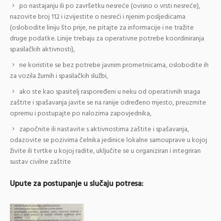
po nastajanju ili po završetku nesreće (ovisno o vrsti nesreće),
nazovite broj 112 i izvijestite o nesreći i njenim posljedicama
(oslobodite liniju što prije, ne pitajte za informacije i ne tražite
druge podatke. Linije trebaju za operativne potrebe koordiniranja
spasilačkih aktivnosti),
ne koristite se bez potrebe javnim prometnicama, oslobodite ih
za vozila žurnih i spasilačkih službi,
ako ste kao spasitelj raspoređeni u neku od operativnih snaga
zaštite i spašavanja javite se na ranije određeno mjesto, preuzmite
opremu i postupajte po nalozima zapovjednika,
započnite ili nastavite s aktivnostima zaštite i spašavanja,
odazovite se pozivima čelnika jedinice lokalne samouprave u kojoj
živite ili tvrtke u kojoj radite, uključite se u organiziran i integriran
sustav civilne zaštite
Upute za postupanje u slučaju potresa: