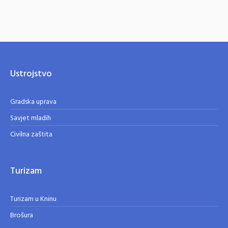
Ustrojstvo
Gradska uprava
Savjet mladih
Civilna zaštita
Turizam
Turizam u Kninu
Brošura