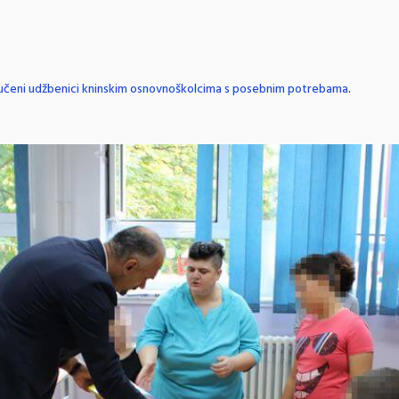
učeni udžbenici kninskim osnovnoškolcima s posebnim potrebama
.