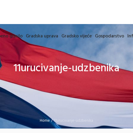
eno glasilo
Gradska uprava
Gradsko vijeće
Gospodarstvo
In
11urucivanje-udzbenika
Home
/
11urucivanje-udzbenika