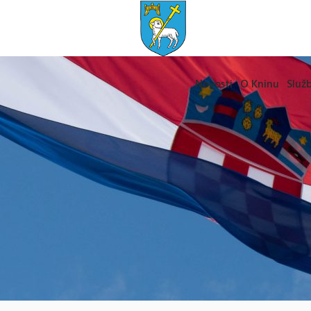
Novosti
O Kninu
Služb