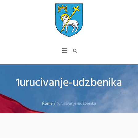
1urucivanje-udzbenika
Home
/
1urucivanje-udzbenika