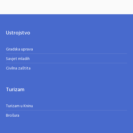
Ustrojstvo
Gradska uprava
Savjet mladih
Civilna zaštita
Turizam
Turizam u Kninu
Brošura