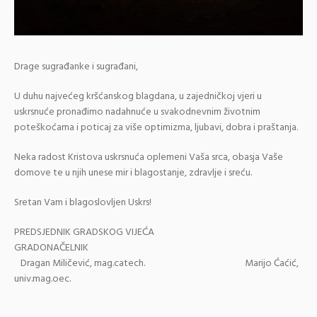
Drage sugrađanke i sugrađani,
U duhu najvećeg kršćanskog blagdana, u zajedničkoj vjeri u
uskrsnuće pronađimo nadahnuće u svakodnevnim životnim
poteškoćama i poticaj za više optimizma, ljubavi, dobra i praštanja.
Neka radost Kristova uskrsnuća oplemeni Vaša srca, obasja Vaše
domove te u njih unese mir i blagostanje, zdravlje i sreću.
Sretan Vam i blagoslovljen Uskrs!
PREDSJEDNIK GRADSKOG VIJEĆA
GRADONAČELNIK
Dragan Miličević, mag.catech. Marijo Ćaćić,
univ.mag.oec.