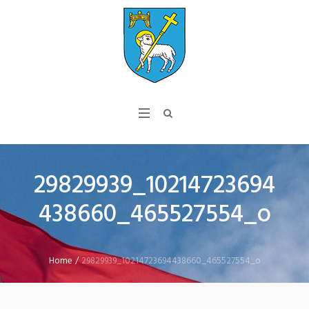
29829939_10214723694
438660_465527554_o
Home
/
29829939_10214723694438660_465527554_o