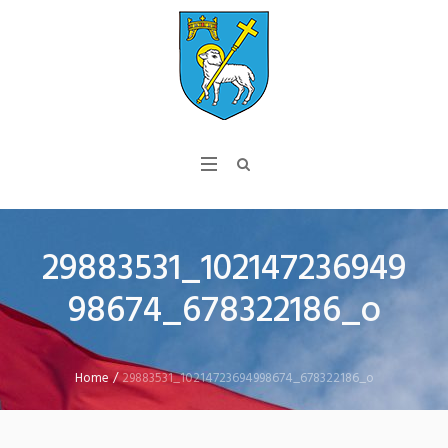
29883531_102147236949
98674_678322186_o
Home
/
29883531_10214723694998674_678322186_o