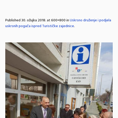
Published
30. ožujka 2018.
at 600×800 in
Uskrsno druženje i podjela
uskrsnih pogača ispred Turističke zajednice
.