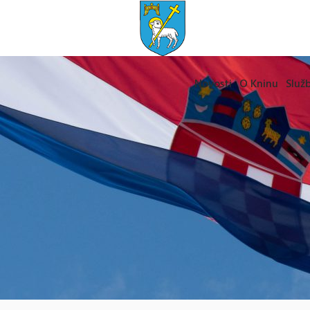
Novosti
O Kninu
Služb