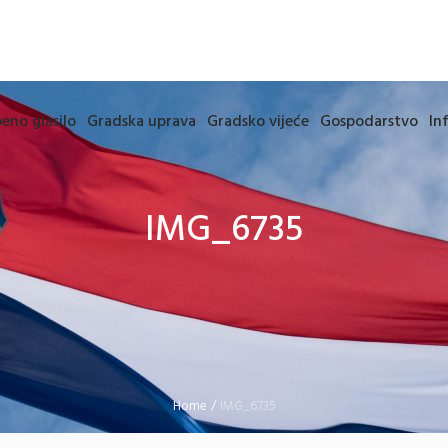
eno glasilo
Gradska uprava
Gradsko vijeće
Gospodarstvo
In
IMG_6735
Home
/
IMG_6735