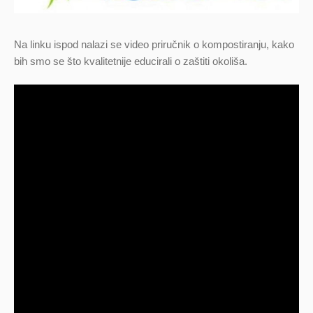
Na linku ispod nalazi
se
video priručnik o kompostiranju, kako
bih smo se što kvalitetnije educirali o zaštiti okoliša.