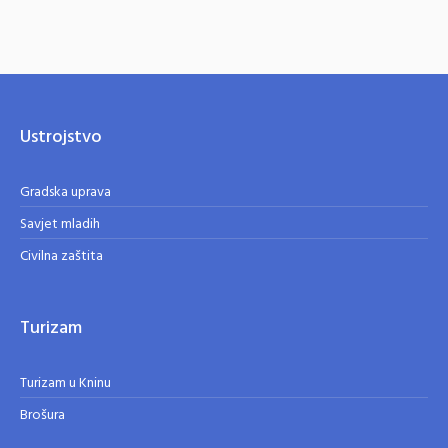
Ustrojstvo
Gradska uprava
Savjet mladih
Civilna zaštita
Turizam
Turizam u Kninu
Brošura