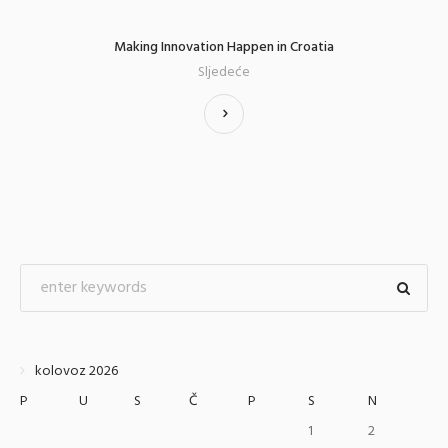
Making Innovation Happen in Croatia
Sljedeće
kolovoz 2026
P
U
S
Č
P
S
N
1
2