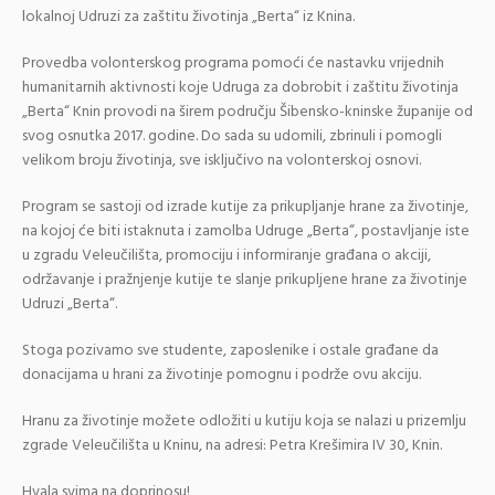
lokalnoj Udruzi za zaštitu životinja „Berta“ iz Knina.
Provedba volonterskog programa pomoći će nastavku vrijednih
humanitarnih aktivnosti koje Udruga za dobrobit i zaštitu životinja
„Berta“ Knin provodi na širem području Šibensko-kninske županije od
svog osnutka 2017. godine. Do sada su udomili, zbrinuli i pomogli
velikom broju životinja, sve isključivo na volonterskoj osnovi.
Program se sastoji od izrade kutije za prikupljanje hrane za životinje,
na kojoj će biti istaknuta i zamolba Udruge „Berta“, postavljanje iste
u zgradu Veleučilišta, promociju i informiranje građana o akciji,
održavanje i pražnjenje kutije te slanje prikupljene hrane za životinje
Udruzi „Berta“.
Stoga pozivamo sve studente, zaposlenike i ostale građane da
donacijama u hrani za životinje pomognu i podrže ovu akciju.
Hranu za životinje možete odložiti u kutiju koja se nalazi u prizemlju
zgrade Veleučilišta u Kninu, na adresi: Petra Krešimira IV 30, Knin.
Hvala svima na doprinosu!