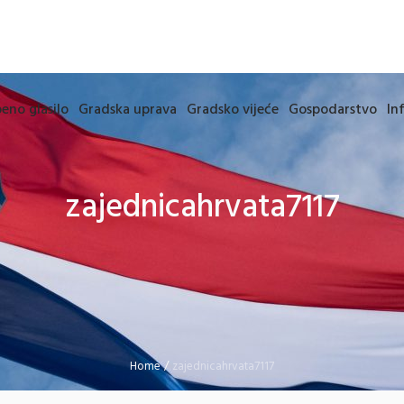
eno glasilo
Gradska uprava
Gradsko vijeće
Gospodarstvo
In
zajednicahrvata7117
Home
/
zajednicahrvata7117