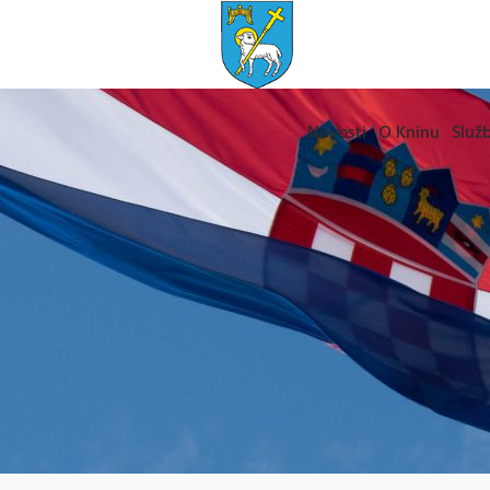
Novosti
O Kninu
Služb