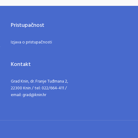
Pristupačnost
Izjava o pristupačnosti
Kontakt
Grad Knin, dr. Franje Tuđmana 2,
22300 Knin / tel: 022/664-411 /
email: grad@knin.hr