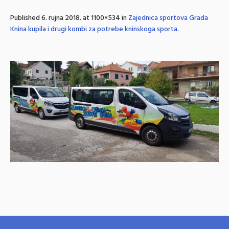
Published
6. rujna 2018.
at 1100×534 in
Zajednica sportova Grada
Knina kupila i drugi kombi za potrebe kninskoga sporta
.