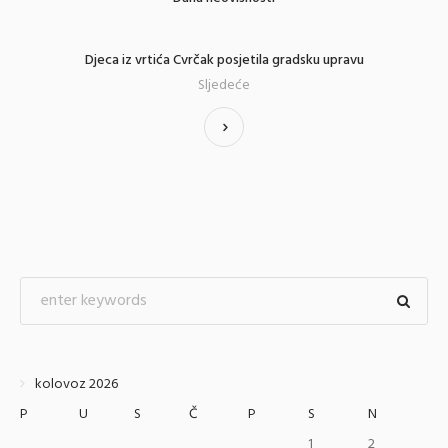
Djeca iz vrtića Cvrčak posjetila gradsku upravu
Sljedeće
kolovoz 2026
P
U
S
Č
P
S
N
1
2