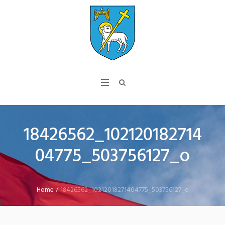
18426562_102120182714
04775_503756127_o
Home
/
18426562_10212018271404775_503756127_o