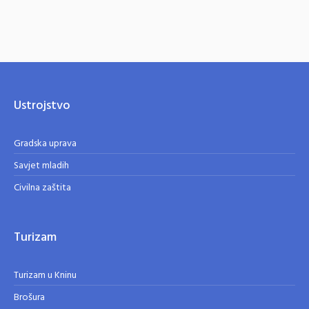
Ustrojstvo
Gradska uprava
Savjet mladih
Civilna zaštita
Turizam
Turizam u Kninu
Brošura