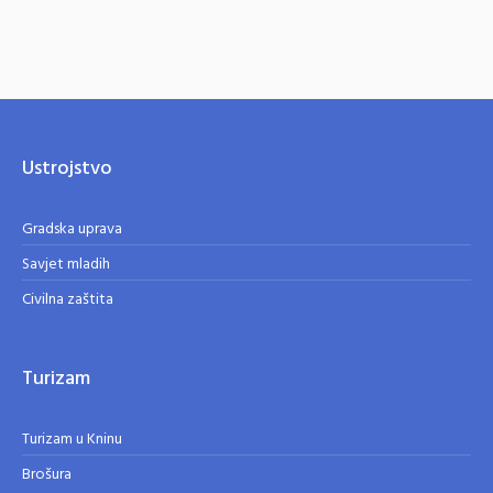
Ustrojstvo
Gradska uprava
Savjet mladih
Civilna zaštita
Turizam
Turizam u Kninu
Brošura