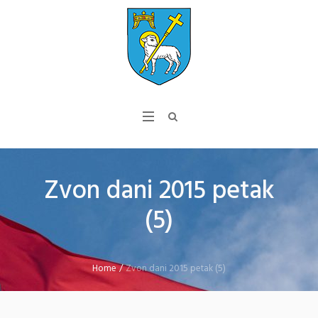
Zvon dani 2015 petak
(5)
Home
/
Zvon dani 2015 petak (5)