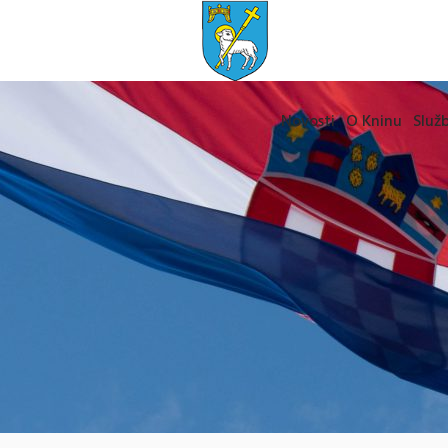
Novosti
O Kninu
Služb