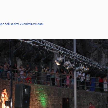
apočeli sedmi Zvonimirovi dani
.