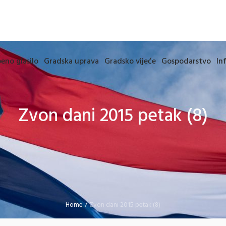
eno glasilo
Gradska uprava
Gradsko vijeće
Gospodarstvo
In
Zvon dani 2015 petak (8)
Home
/
Zvon dani 2015 petak (8)