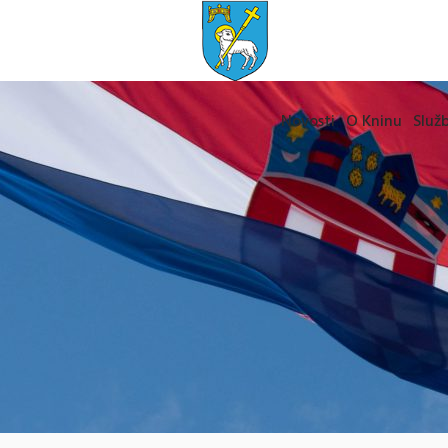
Novosti
O Kninu
Služb