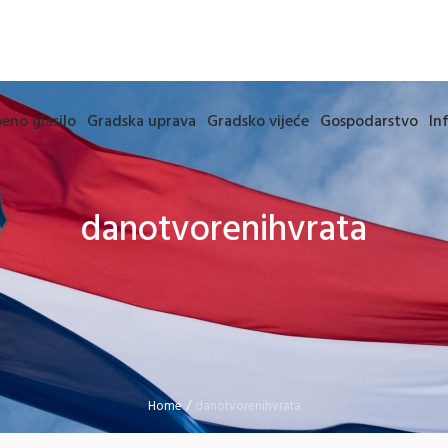
eno glasilo
Gradska uprava
Gradsko vijeće
Gospodarstvo
In
danotvorenihvrata
Home
/
danotvorenihvrata