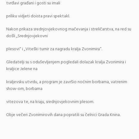
tvrđavi građani i gosti su imali
priliku vidjeti doista pravi spektakl.
Nakon prikaza srednjovjekovnog mačevanja i streličarstva, na red su
došli „Srednjovjekovni
plesovi“ i „Viteški turnir za nagradu kralja Zvonimira”.
Gledatelji su s oduševljenjem pogledali dolazak kralja Zvonimira i
kraljice Jelene na
kraljevsku utvrdu, a program je završio noćnim borbama, vatrenim
show-om, borbama
vitezova te, na kraju, srednjovjekovnim plesom.
Obje večeri Zvonimirovih dana popratili su čelnici Grada Knina.