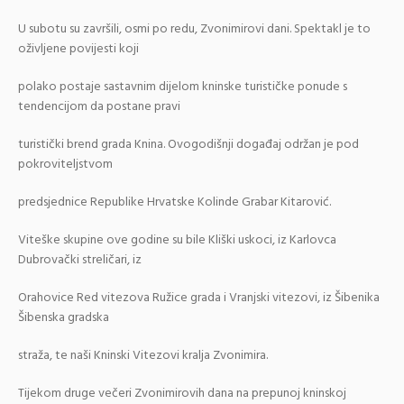
U subotu su završili, osmi po redu, Zvonimirovi dani. Spektakl je to
oživljene povijesti koji
polako postaje sastavnim dijelom kninske turističke ponude s
tendencijom da postane pravi
turistički brend grada Knina. Ovogodišnji događaj održan je pod
pokroviteljstvom
predsjednice Republike Hrvatske Kolinde Grabar Kitarović.
Viteške skupine ove godine su bile Kliški uskoci, iz Karlovca
Dubrovački streličari, iz
Orahovice Red vitezova Ružice grada i Vranjski vitezovi, iz Šibenika
Šibenska gradska
straža, te naši Kninski Vitezovi kralja Zvonimira.
Tijekom druge večeri Zvonimirovih dana na prepunoj kninskoj