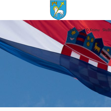
Novosti
O Kninu
Služb