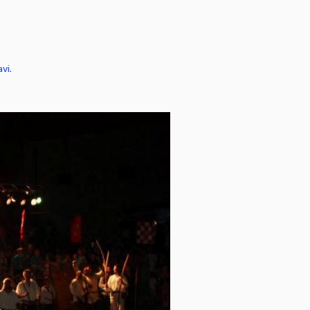
avi
.