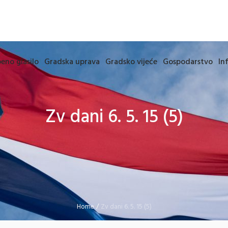
eno glasilo
Gradska uprava
Gradsko vijeće
Gospodarstvo
In
Zv dani 6. 5. 15 (5)
Home
/
Zv dani 6. 5. 15 (5)