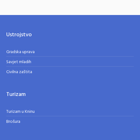
Ustrojstvo
Gradska uprava
Savjet mladih
Civilna zaštita
Turizam
Turizam u Kninu
Brošura