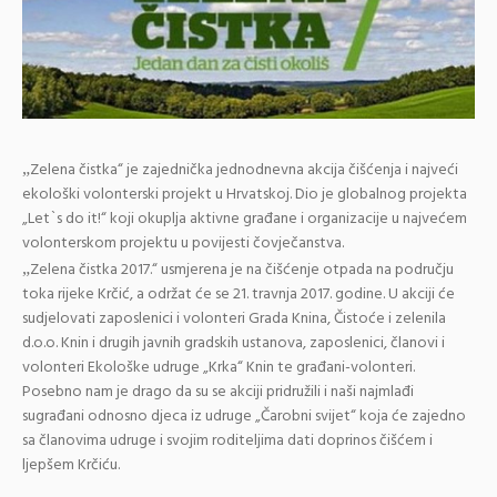
Zelena čistka“ je zajednička jednodnevna akcija čišćenja i najveći
„
ekološki volonterski projekt u Hrvatskoj. Dio je globalnog projekta
„Let`s do it!“ koji okuplja aktivne građane i organizacije u najvećem
volonterskom projektu u povijesti čovječanstva.
Zelena čistka 2017.“ usmjerena je na čišćenje otpada na području
„
toka rijeke Krčić, a održat će se 21. travnja 2017. godine. U akciji će
sudjelovati zaposlenici i volonteri Grada Knina, Čistoće i zelenila
d.o.o. Knin i drugih javnih gradskih ustanova, zaposlenici, članovi i
volonteri Ekološke udruge „Krka“ Knin te građani-volonteri.
Posebno nam je drago da su se akciji pridružili i naši najmlađi
sugrađani odnosno djeca iz udruge „Čarobni svijet“ koja će zajedno
sa članovima udruge i svojim roditeljima dati doprinos čišćem i
ljepšem Krčiću.