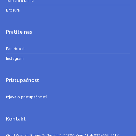
Turizam u Kninu
Brošura
Pratite nas
Facebook
Instagram
Pristupačnost
Izjava o pristupačnosti
Kontakt
Grad Knin, dr. Franje Tuđmana 2, 22300 Knin / tel: 022/664-411 /