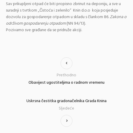
Sav prikupljeni otpad će biti propisno zbrinut na deponiju, a sve u
suradnji s tvrtkom „Čistoća i zelenilo“ Knin d.o.o koja posjeduje
dozvolu za gospodarenje otpadom u skladu s člankom 86.
Zakona o
održivom gospodarenju otpadom
(NN 94/13).
Pozivamo sve građane da se pridruže akciji.
Prethodno
Obavijest ugostiteljima o radnom vremenu
Uskrsna čestitka gradonačelnika Grada Knina
Sljedeće