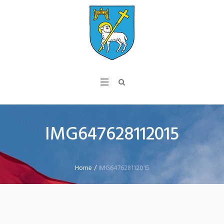
IMG647628112015
Home
/
IMG647628112015