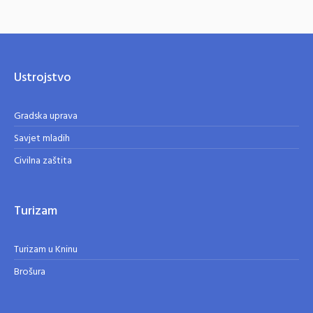
Ustrojstvo
Gradska uprava
Savjet mladih
Civilna zaštita
Turizam
Turizam u Kninu
Brošura