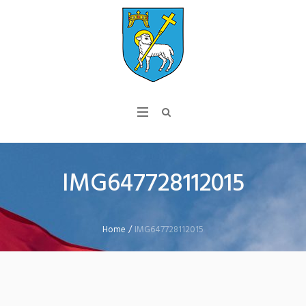
IMG647728112015
Home
/
IMG647728112015