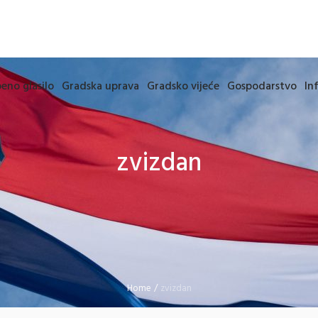
eno glasilo
Gradska uprava
Gradsko vijeće
Gospodarstvo
In
zvizdan
Home
/
zvizdan