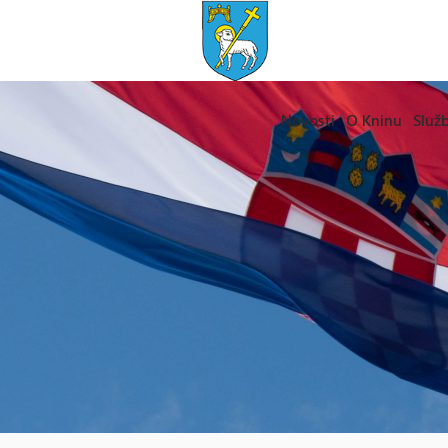
Novosti
O Kninu
Služb