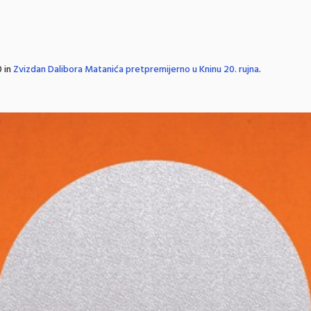
 in
Zvizdan Dalibora Matanića pretpremijerno u Kninu 20. rujna
.