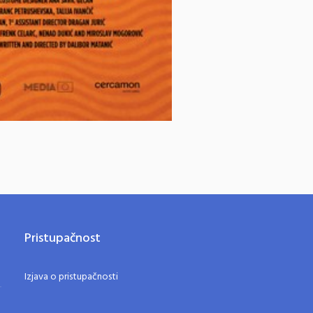
Pristupačnost
Izjava o pristupačnosti