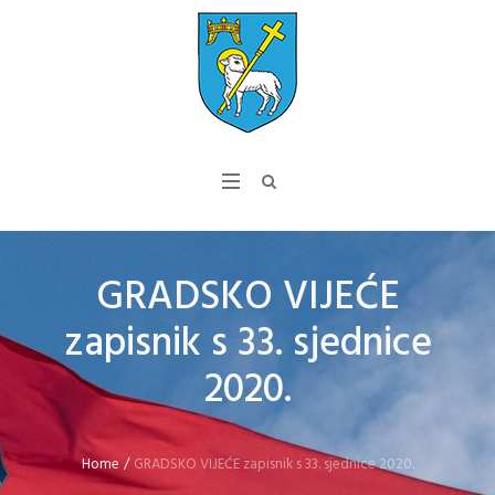
GRADSKO VIJEĆE
zapisnik s 33. sjednice
2020.
Home
/
GRADSKO VIJEĆE zapisnik s 33. sjednice 2020.