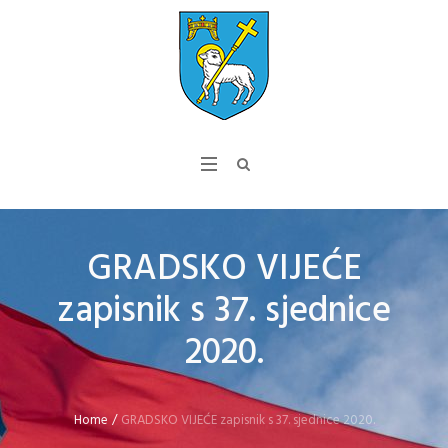
GRADSKO VIJEĆE
zapisnik s 37. sjednice
2020.
Home
/
GRADSKO VIJEĆE zapisnik s 37. sjednice 2020.