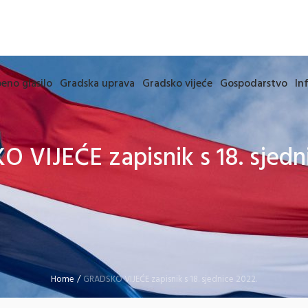
eno glasilo
Gradska uprava
Gradsko vijeće
Gospodarstvo
In
 VIJEĆE zapisnik s 18. sjedni
Home
/
GRADSKO VIJEĆE zapisnik s 18. sjednice 2022.