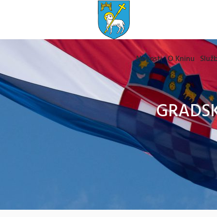
Novosti
O Kninu
Služb
GRADSKO