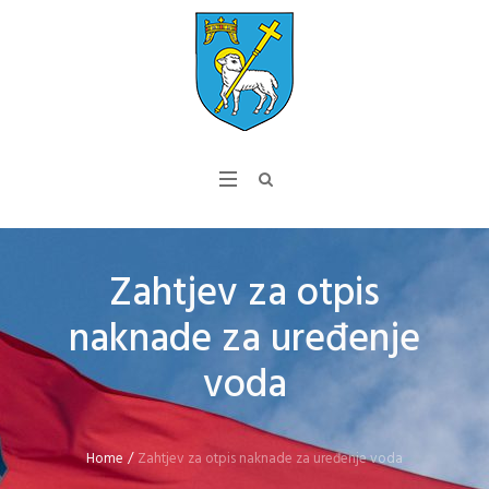
Zahtjev za otpis
naknade za uređenje
voda
Home
/
Zahtjev za otpis naknade za uređenje voda