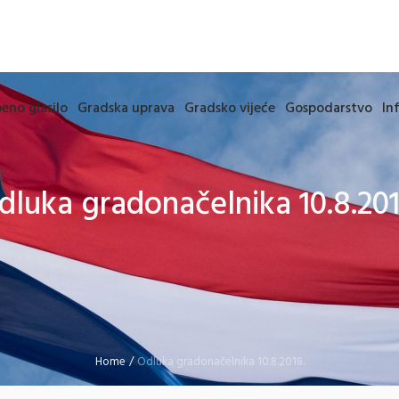
eno glasilo
Gradska uprava
Gradsko vijeće
Gospodarstvo
In
dluka gradonačelnika 10.8.201
Home
/
Odluka gradonačelnika 10.8.2018.