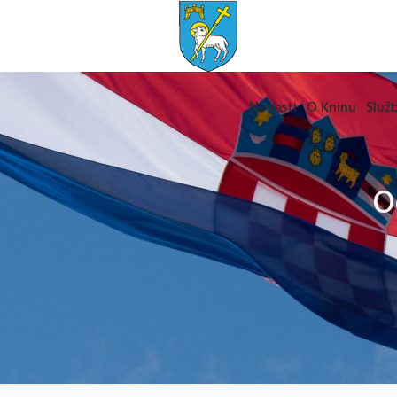
Novosti
O Kninu
Služb
O