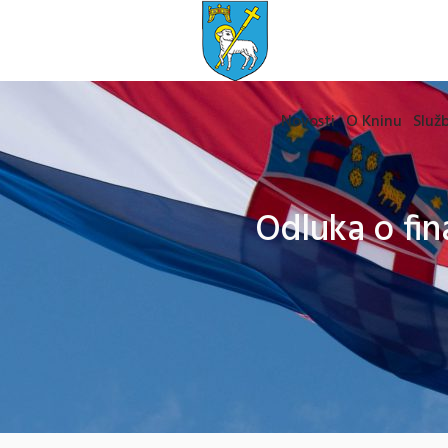
Novosti
O Kninu
Služb
Odluka o fin