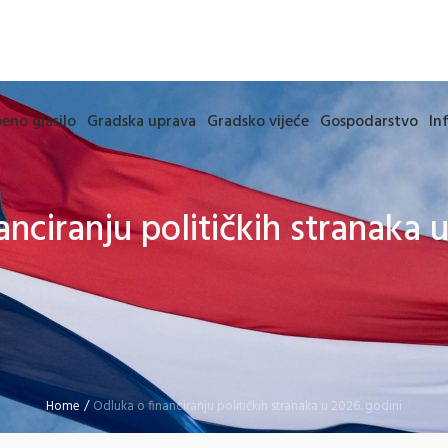
eno glasilo
Gradska uprava
Gradsko vijeće
Gospodarstvo
In
anciranju političkih stranaka u
Home
/
Odluka o financiranju političkih stranaka u 2026. godini