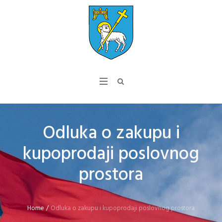
Odluka o zakupu i
kupoprodaji poslovnog
prostora
Home
/
Odluka o zakupu i kupoprodaji poslovnog prostora