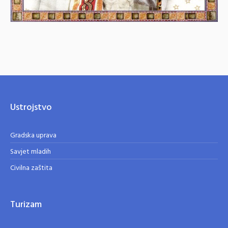
Ustrojstvo
Gradska uprava
Savjet mladih
Civilna zaštita
Turizam