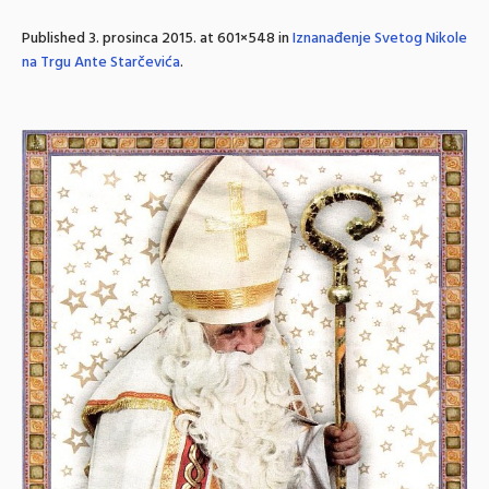
Published
3. prosinca 2015.
at 601×548 in
Iznanađenje Svetog Nikole
na Trgu Ante Starčevića
.