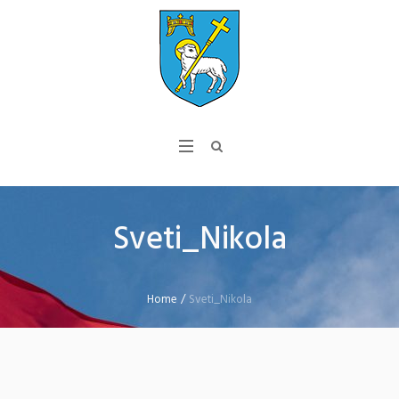
Sveti_Nikola
Home
/
Sveti_Nikola