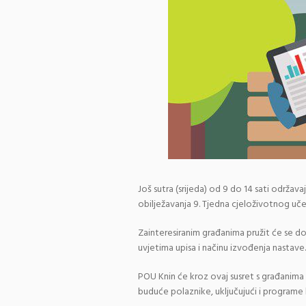
Još sutra (srijeda) od 9 do 14 sati održav
obilježavanja 9. Tjedna cjeloživotnog uče
Zainteresiranim građanima pružit će se 
uvjetima upisa i načinu izvođenja nastave.
POU Knin će kroz ovaj susret s građanima d
buduće polaznike, uključujući i programe 