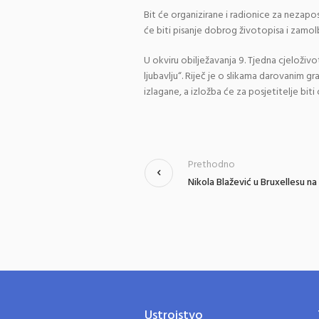
Bit će organizirane i radionice za nezapo
će biti pisanje dobrog životopisa i zamol
U okviru obilježavanja 9. Tjedna cjeloživo
ljubavlju“. Riječ je o slikama darovanim g
izlagane, a izložba će za posjetitelje biti
Prethodno
Nikola Blažević u Bruxellesu n
Ustrojstvo