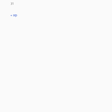
31
« srp
e