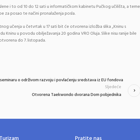
slene i to od 10 do 12 sati u informatičkom kabinetu Pučkog učilišta, a teme
be za posao te načini pronalaženja posla.
tnog učenja u četvrtak u 17 sati bit će otvorena izložba slika „Kninu s
radu Kninu u povodu obilježavanja 20 godina VRO Oluja. Slike nisu ranije bile
 otvorena do 7. listopada.
a seminaru o održivom razvoju i povlaćenju sredstava iz EU fondova
Sljedeće
Otvorena Taekwondo dvorana Dom pobjednika
Turizam
Pratite nas