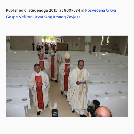
Published
6. studenoga 2015.
at 800×534 in
Posvećena Crkva
Gospe Velikog Hrvatskog Krsnog Zavjeta
.