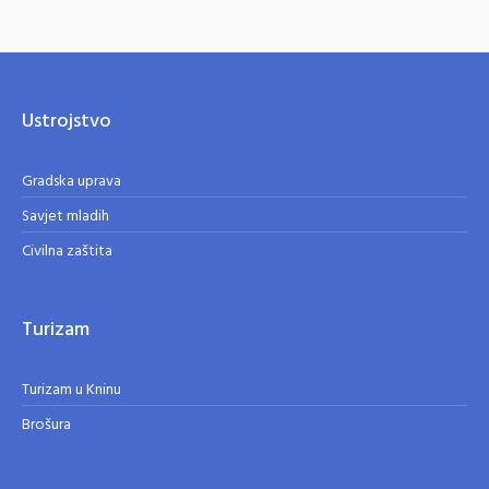
Ustrojstvo
Gradska uprava
Savjet mladih
Civilna zaštita
Turizam
Turizam u Kninu
Brošura