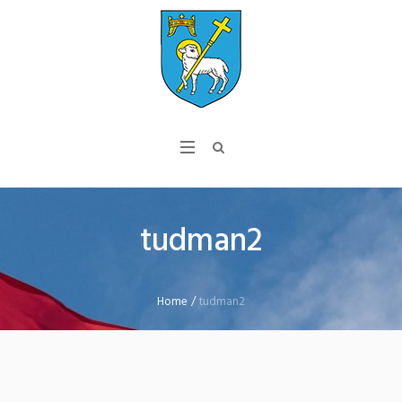
tudman2
Home
/
tudman2