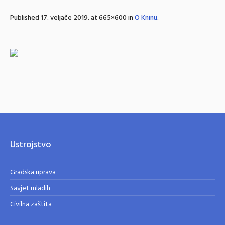
Published
17. veljače 2019.
at 665×600 in
O Kninu
.
Ustrojstvo
Gradska uprava
Savjet mladih
Civilna zaštita