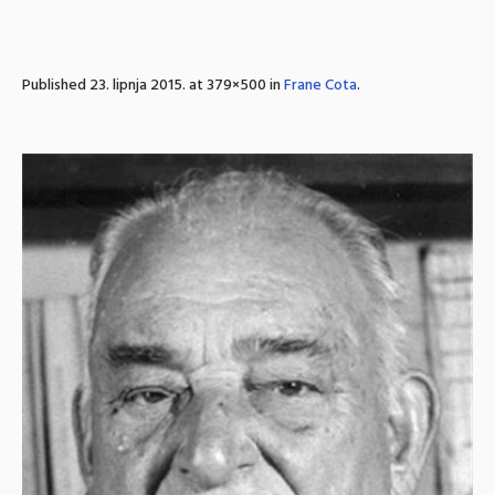
Published
23. lipnja 2015.
at 379×500 in
Frane Cota
.